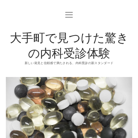
o
p
e
n
大手町で見つけた驚き
m
e
n
u
の内科受診体験
新しい発見と信頼感で満たされる、内科受診の新スタンダード